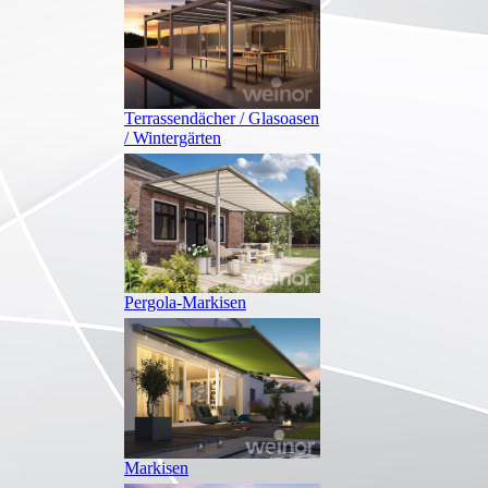
Terrassendächer / Glasoasen
/ Wintergärten
Pergola-Markisen
Markisen