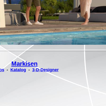
Markisen
os
-
Katalog
-
3-D-Designer