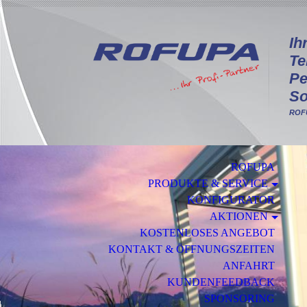
I
h
Te
Pe
So
ROFU
ROFUPA
PRODUKTE & SERVICE
KONFIGURATOR
AKTIONEN
KOSTENLOSES ANGEBOT
KONTAKT & ÖFFNUNGSZEITEN
ANFAHRT
KUNDENFEEDBACK
SPONSORING