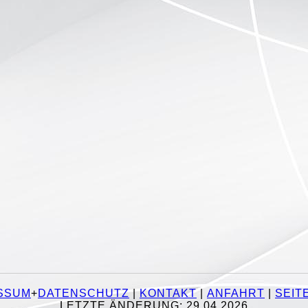
SSUM
+
DATENSCHUTZ
|
KONTAKT
|
ANFAHRT
|
SEIT
LETZTE ÄNDERUNG: 29.04.2026