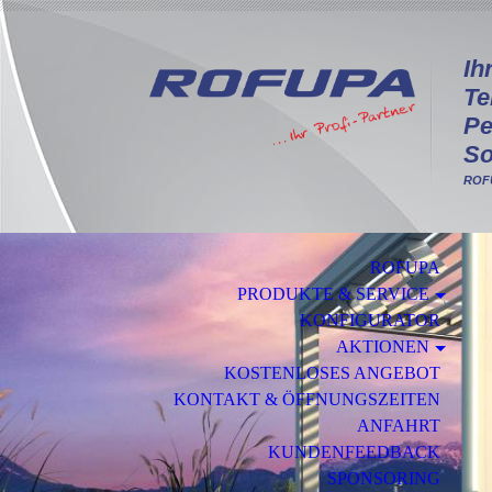
I
h
Te
Pe
So
ROFU
ROFUPA
PRODUKTE & SERVICE
KONFIGURATOR
AKTIONEN
KOSTENLOSES ANGEBOT
KONTAKT & ÖFFNUNGSZEITEN
ANFAHRT
KUNDENFEEDBACK
SPONSORING