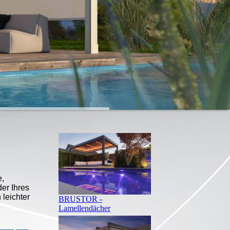
e,
der Ihres
leichter
BRUSTOR -
Lamellendächer