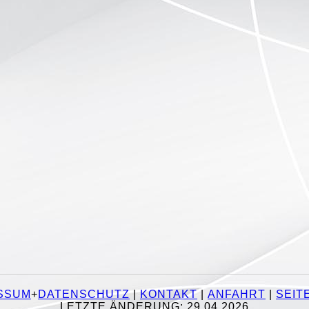
SSUM
+
DATENSCHUTZ
|
KONTAKT
|
ANFAHRT
|
SEIT
LETZTE ÄNDERUNG: 29.04.2026