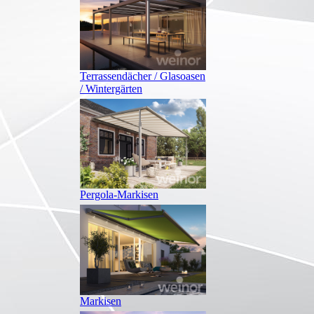
Terrassendächer / Glasoasen
/ Wintergärten
Pergola-Markisen
Markisen